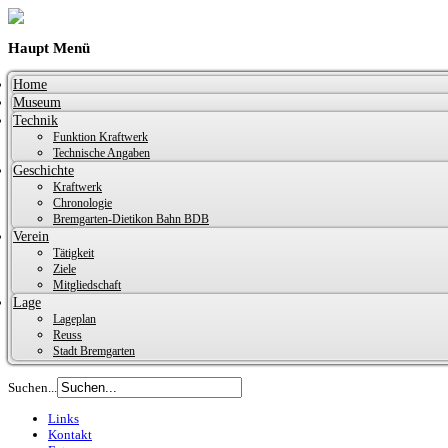
Haupt Menü
Home
Museum
Technik
Funktion Kraftwerk
Technische Angaben
Geschichte
Kraftwerk
Chronologie
Bremgarten-Dietikon Bahn BDB
Verein
Tätigkeit
Ziele
Mitgliedschaft
Lage
Lageplan
Reuss
Stadt Bremgarten
Suchen...
Links
Kontakt