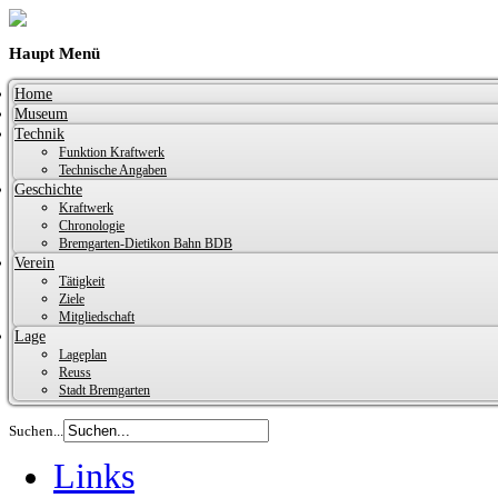
Haupt Menü
Home
Museum
Technik
Funktion Kraftwerk
Technische Angaben
Geschichte
Kraftwerk
Chronologie
Bremgarten-Dietikon Bahn BDB
Verein
Tätigkeit
Ziele
Mitgliedschaft
Lage
Lageplan
Reuss
Stadt Bremgarten
Suchen...
Links